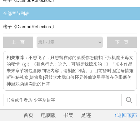
楔子《DiamodReflectios.》
全部章节列表
楔子《DiamodReflectios.》
上一页
下一页
相关推荐：
不想飞了，只想留在你的巢
爱你怎能扣下扳机
魔王母女
的秘情（gl）
《暮色行光：这光，可能是我撩来的！》「※本作品
未来章节将包含限制级内容，请斟酌阅读。」目前暂时固定每
情难
断
神秘礼盒[短篇集]
男妓李水
我自倾怀
异兽仙途
星星落在你眼底
伪
神游戏
勐懆禸批的日常
首页
电脑版
书架
足迹
↑返回顶部