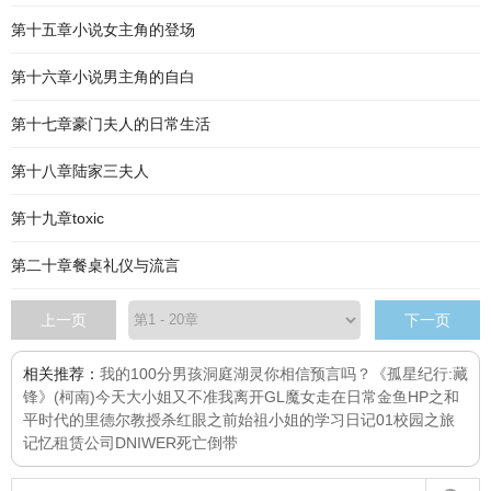
第十五章小说女主角的登场
第十六章小说男主角的自白
第十七章豪门夫人的日常生活
第十八章陆家三夫人
第十九章toxic
第二十章餐桌礼仪与流言
上一页
下一页
相关推荐：
我的100分男孩
洞庭湖灵
你相信预言吗？
《孤星纪行:藏
锋》
(柯南)今天大小姐又不准我离开GL
魔女走在日常
金鱼
HP之和
平时代的里德尔教授
杀红眼之前
始祖小姐的学习日记01校园之旅
记忆租赁公司
DNIWER死亡倒带