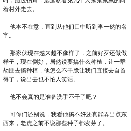
时，路过拐角，远远就看见几个人鬼鬼祟祟的向
着村外走去。
他本不在意，直到从他们口中听到季一然的名
字。
那家伙现在越来越不像样了，之前好歹还做做
样子，现在倒好，居然说要搞什么种植，让一群
劫匪去搞种植，他怎么不干脆让我们直接去自首
得了，说出去也不怕人笑话。
他不会真的是准备洗手不干了吧？
可你们还别说，我看他搞不好还真能弄出点东
西来，老虎之前不说那些种子都发芽了。