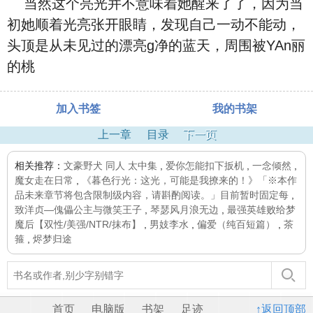
当然这个亮光并不意味着她醒来了了，因为当
初她顺着光亮张开眼睛，发现自己一动不能动，
头顶是从未见过的漂亮g净的蓝天，周围被YAn丽
的桃
加入书签
我的书架
上一章
目录
下一页
相关推荐：
文豪野犬 同人 太中集
,
爱你怎能扣下扳机
,
一念倾然
,
魔女走在日常
,
《暮色行光：这光，可能是我撩来的！》「※本作
品未来章节将包含限制级内容，请斟酌阅读。」目前暂时固定每
,
致洋贞—傀儡公主与微笑王子
,
琴瑟风月浪无边
,
最强英雄败给梦
魔后【双性/美强/NTR/抹布】
,
男妓李水
,
偏爱（纯百短篇）
,
茶
箍
,
烬梦归途
首页
电脑版
书架
足迹
↑返回顶部