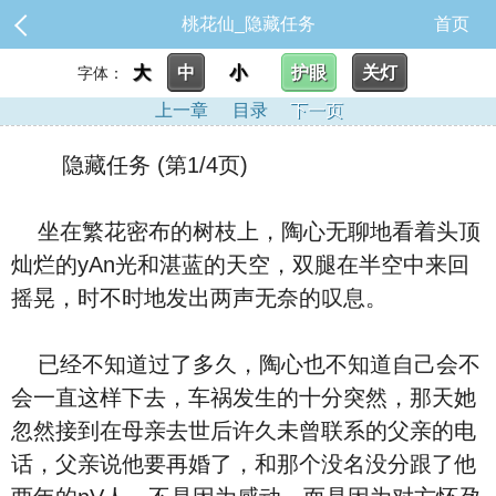
桃花仙_隐藏任务
首页
大
中
小
护眼
关灯
字体：
上一章
目录
下一页
隐藏任务 (第1/4页)
坐在繁花密布的树枝上，陶心无聊地看着头顶
灿烂的yAn光和湛蓝的天空，双腿在半空中来回
摇晃，时不时地发出两声无奈的叹息。
已经不知道过了多久，陶心也不知道自己会不
会一直这样下去，车祸发生的十分突然，那天她
忽然接到在母亲去世后许久未曾联系的父亲的电
话，父亲说他要再婚了，和那个没名没分跟了他